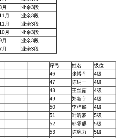
8
月
业余
3
段
11
月
业余
3
段
11
月
业余
3
段
10
月
业余
3
段
9
月
业余
3
段
7
月
业余
3
段
序号
姓名
级位
46
张博莘
4
级
47
陈纳一
4
级
48
王丝茹
4
级
49
郑新宇
4
级
50
李梓麟
4
级
51
叶昕豪
5
级
52
邬雯麒
5
级
53
陈琬力
5
级