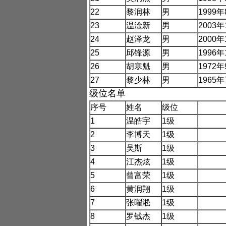
22
黎润林
男
1999
年
23
温淦新
男
2003
年
24
赵泽龙
男
2000
年
25
邱锋源
男
1996
年
26
胡寒魁
男
1972
年
27
黎少林
男
1965
年
级位名单
序号
姓名
级位
1
温皓宇
1
级
2
李博天
1
级
3
吴斯
1
级
4
江杰炫
1
级
5
曾富荣
1
级
6
黄润翔
1
级
7
张曜淞
1
级
8
罗铖杰
1
级