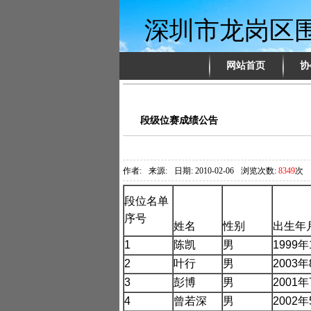
深圳市龙岗区
网站首页
协
段级位赛成绩公告
作者:
来源:
日期: 2010-02-06
浏览次数:
8349
次
段位名单
序号
姓名
性别
出生年
1
陈凯
男
1999
年
2
叶行
男
2003
年
3
彭博
男
2001
年
4
曾若深
男
2002
年