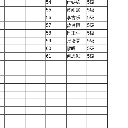
54
付铋栋
5
级
55
黄雨赋
5
级
56
李古乐
5
级
57
曾健恒
5
级
58
肖正午
5
级
59
张培霖
5
级
60
廖晖
5
级
61
何思泓
5
级