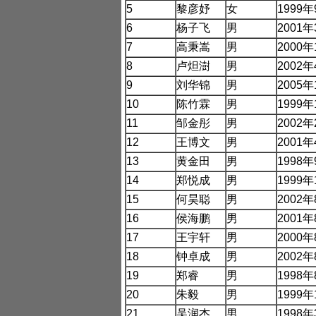
5
黎彦妤
女
1999
年
6
杨子飞
男
2001
年
7
高秉嵩
男
2000
年
8
卢炟澍
男
2002
年
9
刘华锦
男
2005
年
10
陈竹霖
男
1999
年
11
邹金彤
男
2002
年
12
王博文
男
2001
年
13
黄金田
男
1998
年
14
郑悦成
男
1999
年
15
何昊聪
男
2002
年
16
侯海鹏
男
2001
年
17
王宇轩
男
2000
年
18
钟卓成
男
2002
年
19
郑睿
男
1998
年
20
朱毅
男
1999
年
21
吴润杰
男
1998
年