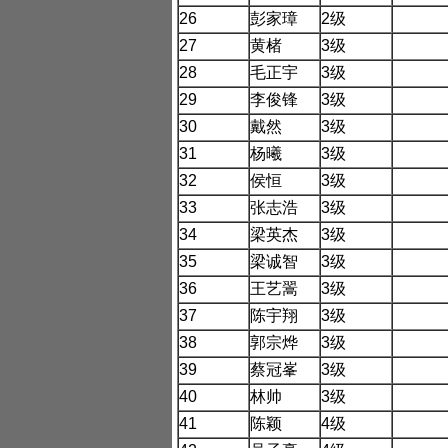
26
彭家璋
2
级
27
黄楮
3
级
28
毛正宇
3
级
29
李俊锋
3
级
30
戴然
3
级
31
杨曦
3
级
32
侯恒
3
级
33
张志浩
3
级
34
梁英杰
3
级
35
梁诚智
3
级
36
王艺翯
3
级
37
陈宇翔
3
级
38
郭宗烨
3
级
39
蔡冠峯
3
级
40
林帅
3
级
41
陈颖
4
级