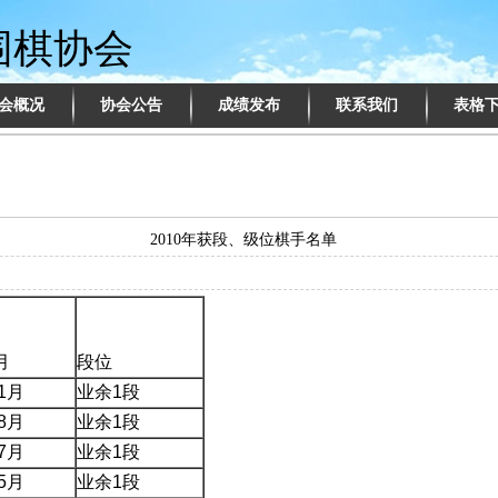
围棋协会
会概况
协会公告
成绩发布
联系我们
表格
2010年获段、级位棋手名单
月
段位
1
月
业余
1
段
8
月
业余
1
段
7
月
业余
1
段
5
月
业余
1
段