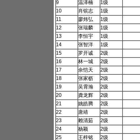
9
温泽楠
1
级
10
肖镔志
1
级
11
廖炜弘
1
级
12
张瑞麟
1
级
13
李恒宇
1
级
14
张智洋
1
级
15
罗开诚
2
级
16
林一城
2
级
17
余恺天
2
级
18
张家枥
2
级
19
吴霄瀚
2
级
20
龚龙辉
2
级
21
姚皓腾
2
级
22
唐靖
2
级
23
赖清茹
2
级
24
杨颖
2
级
25
王梓铭
2
级