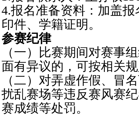
4.报名准备资料：
加盖报
印件
、学籍
证明
。
参赛纪律
（
一
）比赛期间对赛事组
面有异议的，可按
相关
规
（
二
）对弄虚作假、冒名
扰乱赛场等违反赛风赛纪
赛成绩等
处罚。