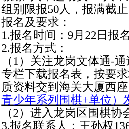
组别限报
50人，
报满截止
报名及要求：
1.报名时间：9
月
22日报
2.
报名方式：
（
1
）
关注龙岗文体通
-
通
专栏
下载报名表
，
按要求
质资料交到海关大厦西座
青少年系列围棋
+单位）
（
2）进入龙岗区围棋协
3
.报名联系人：
王孙权
13